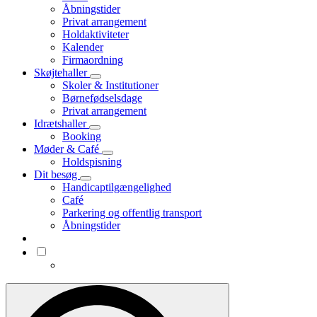
Åbningstider
Privat arrangement
Holdaktiviteter
Kalender
Firmaordning
Skøjtehaller
Skoler & Institutioner
Børnefødselsdage
Privat arrangement
Idrætshaller
Booking
Møder & Café
Holdspisning
Dit besøg
Handicaptilgængelighed
Café
Parkering og offentlig transport
Åbningstider