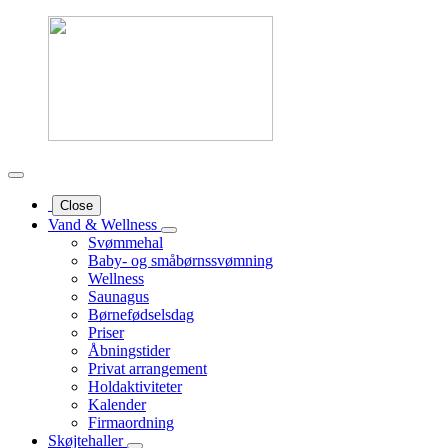
Close
Vand & Wellness
Svømmehal
Baby- og småbørnssvømning
Wellness
Saunagus
Børnefødselsdag
Priser
Åbningstider
Privat arrangement
Holdaktiviteter
Kalender
Firmaordning
Skøjtehaller