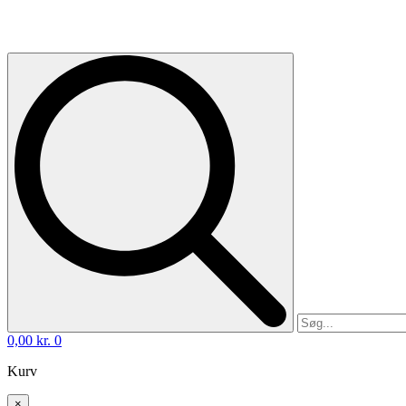
0,00
kr.
0
Kurv
×