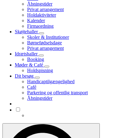
Åbningstider
Privat arrangement
Holdaktiviteter
Kalender
Firmaordning
Skøjtehaller
Skoler & Institutioner
Børnefødselsdage
Privat arrangement
Idrætshaller
Booking
Møder & Café
Holdspisning
Dit besøg
Handicaptilgængelighed
Café
Parkering og offentlig transport
Åbningstider