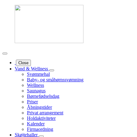
Close
Vand & Wellness
Svømmehal
Baby- og småbørnssvømning
Wellness
Saunagus
Børnefødselsdag
Priser
Åbningstider
Privat arrangement
Holdaktiviteter
Kalender
Firmaordning
Skøjtehaller