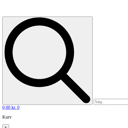
0,00
kr.
0
Kurv
×