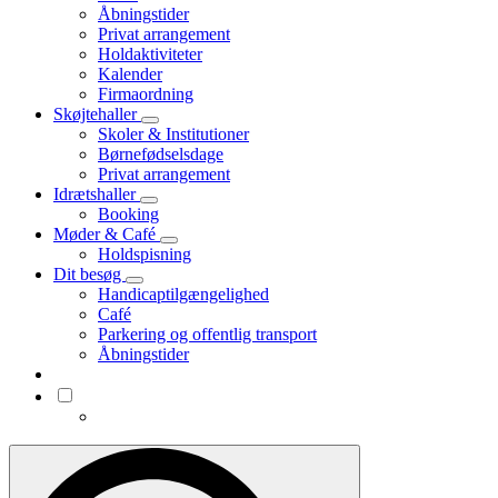
Åbningstider
Privat arrangement
Holdaktiviteter
Kalender
Firmaordning
Skøjtehaller
Skoler & Institutioner
Børnefødselsdage
Privat arrangement
Idrætshaller
Booking
Møder & Café
Holdspisning
Dit besøg
Handicaptilgængelighed
Café
Parkering og offentlig transport
Åbningstider