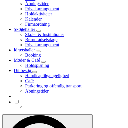
Åbningstider
Privat arrangement
Holdaktiviteter
Kalender
Firmaordning
Skøjtehaller
Skoler & Institutioner
Børnefødselsdage
Privat arrangement
Idrætshaller
Booking
Møder & Café
Holdspisning
Dit besøg
Handicaptilgængelighed
Café
Parkering og offentlig transport
Åbningstider