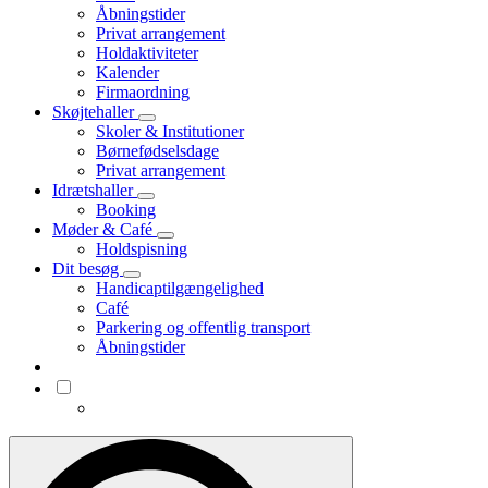
Åbningstider
Privat arrangement
Holdaktiviteter
Kalender
Firmaordning
Skøjtehaller
Skoler & Institutioner
Børnefødselsdage
Privat arrangement
Idrætshaller
Booking
Møder & Café
Holdspisning
Dit besøg
Handicaptilgængelighed
Café
Parkering og offentlig transport
Åbningstider