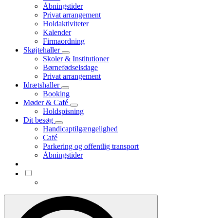
Åbningstider
Privat arrangement
Holdaktiviteter
Kalender
Firmaordning
Skøjtehaller
Skoler & Institutioner
Børnefødselsdage
Privat arrangement
Idrætshaller
Booking
Møder & Café
Holdspisning
Dit besøg
Handicaptilgængelighed
Café
Parkering og offentlig transport
Åbningstider