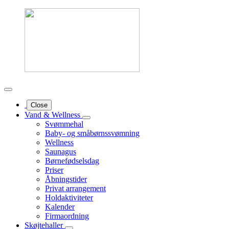
Close
Vand & Wellness
Svømmehal
Baby- og småbørnssvømning
Wellness
Saunagus
Børnefødselsdag
Priser
Åbningstider
Privat arrangement
Holdaktiviteter
Kalender
Firmaordning
Skøjtehaller