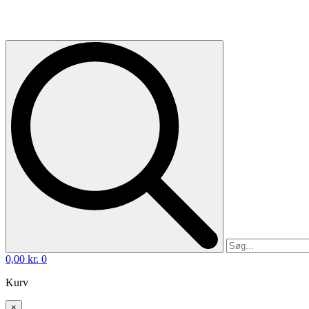
0,00
kr.
0
Kurv
×