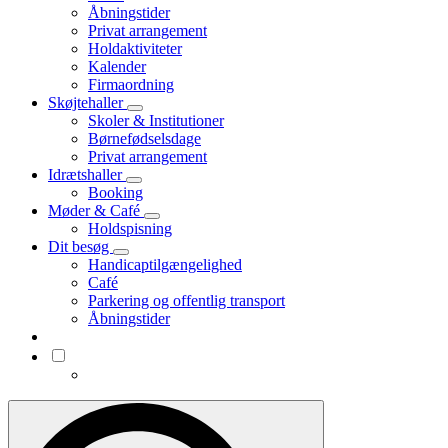
Åbningstider
Privat arrangement
Holdaktiviteter
Kalender
Firmaordning
Skøjtehaller
Skoler & Institutioner
Børnefødselsdage
Privat arrangement
Idrætshaller
Booking
Møder & Café
Holdspisning
Dit besøg
Handicaptilgængelighed
Café
Parkering og offentlig transport
Åbningstider