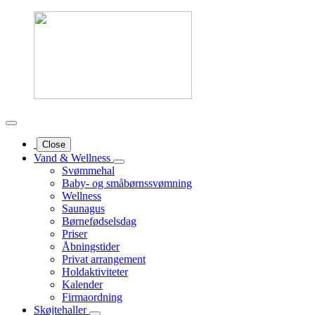
Close
Vand & Wellness
Svømmehal
Baby- og småbørnssvømning
Wellness
Saunagus
Børnefødselsdag
Priser
Åbningstider
Privat arrangement
Holdaktiviteter
Kalender
Firmaordning
Skøjtehaller