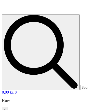
0,00
kr.
0
Kurv
×