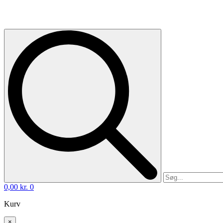
0,00
kr.
0
Kurv
×