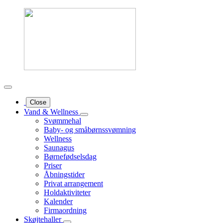
Close
Vand & Wellness
Svømmehal
Baby- og småbørnssvømning
Wellness
Saunagus
Børnefødselsdag
Priser
Åbningstider
Privat arrangement
Holdaktiviteter
Kalender
Firmaordning
Skøjtehaller