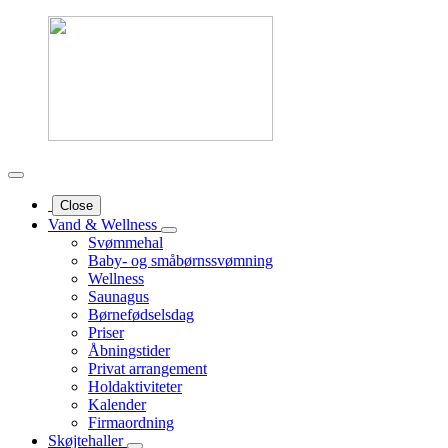
Close
Vand & Wellness
Svømmehal
Baby- og småbørnssvømning
Wellness
Saunagus
Børnefødselsdag
Priser
Åbningstider
Privat arrangement
Holdaktiviteter
Kalender
Firmaordning
Skøjtehaller