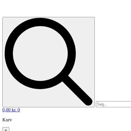
0,00
kr.
0
Kurv
×