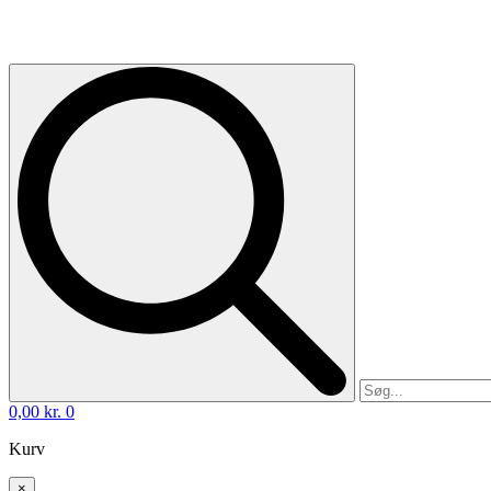
0,00
kr.
0
Kurv
×