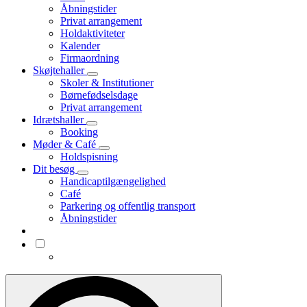
Åbningstider
Privat arrangement
Holdaktiviteter
Kalender
Firmaordning
Skøjtehaller
Skoler & Institutioner
Børnefødselsdage
Privat arrangement
Idrætshaller
Booking
Møder & Café
Holdspisning
Dit besøg
Handicaptilgængelighed
Café
Parkering og offentlig transport
Åbningstider