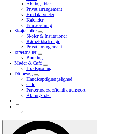
Åbningstider
Privat arrangement
Holdaktiviteter
Kalender
Firmaordning
Skøjtehaller
Skoler & Institutioner
Børnefødselsdage
Privat arrangement
Idrætshaller
Booking
Møder & Café
Holdspisning
Dit besøg
Handicaptilgængelighed
Café
Parkering og offentlig transport
Åbningstider