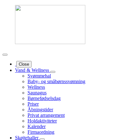
Close
Vand & Wellness
Svømmehal
Baby- og småbørnssvømning
Wellness
Saunagus
Børnefødselsdag
Priser
Åbningstider
Privat arrangement
Holdaktiviteter
Kalender
Firmaordning
Skøjtehaller