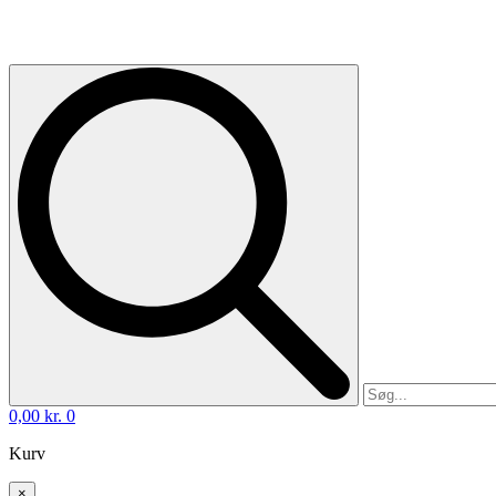
0,00
kr.
0
Kurv
×