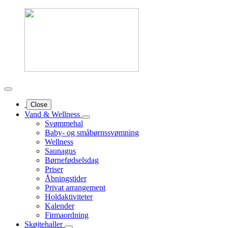
Close
Vand & Wellness
Svømmehal
Baby- og småbørnssvømning
Wellness
Saunagus
Børnefødselsdag
Priser
Åbningstider
Privat arrangement
Holdaktiviteter
Kalender
Firmaordning
Skøjtehaller