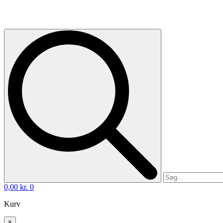
0,00
kr.
0
Kurv
×