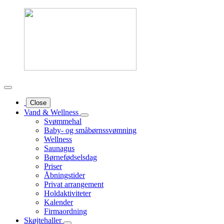
Close
Vand & Wellness
Svømmehal
Baby- og småbørnssvømning
Wellness
Saunagus
Børnefødselsdag
Priser
Åbningstider
Privat arrangement
Holdaktiviteter
Kalender
Firmaordning
Skøjtehaller