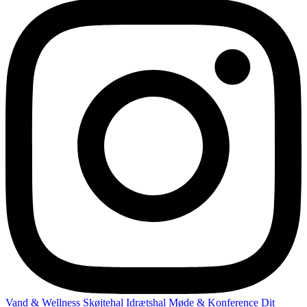
Vand & Wellness
Skøjtehal
Idrætshal
Møde & Konference
Dit